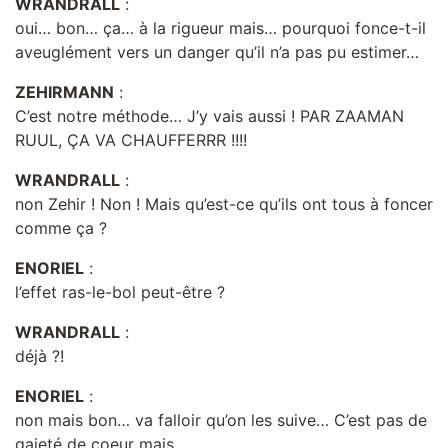
WRANDRALL
:
oui… bon… ça… à la rigueur mais… pourquoi fonce-t-il
aveuglément vers un danger qu’il n’a pas pu estimer…
ZEHIRMANN
:
C’est notre méthode… J’y vais aussi ! PAR ZAAMAN
RUUL, ÇA VA CHAUFFERRR !!!!
WRANDRALL
:
non Zehir ! Non ! Mais qu’est-ce qu’ils ont tous à foncer
comme ça ?
ENORIEL
:
l’effet ras-le-bol peut-être ?
WRANDRALL
:
déjà ?!
ENORIEL
:
non mais bon… va falloir qu’on les suive… C’est pas de
gaieté de coeur mais…