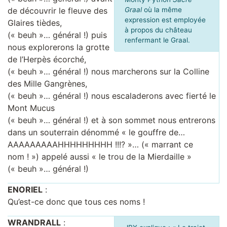
de découvrir le fleuve des
Graal
où la même
expression est employée
Glaires tièdes,
à propos du château
(« beuh »… général !) puis
renfermant le Graal.
nous explorerons la grotte
de l’Herpès écorché,
(« beuh »… général !) nous marcherons sur la Colline
des Mille Gangrènes,
(« beuh »… général !) nous escaladerons avec fierté le
Mont Mucus
(« beuh »… général !) et à son sommet nous entrerons
dans un souterrain dénommé « le gouffre de…
AAAAAAAAAHHHHHHHHH !!!? »… (« marrant ce
nom ! ») appelé aussi « le trou de la Mierdaille »
(« beuh »… général !)
ENORIEL
:
Qu’est-ce donc que tous ces noms !
WRANDRALL
: