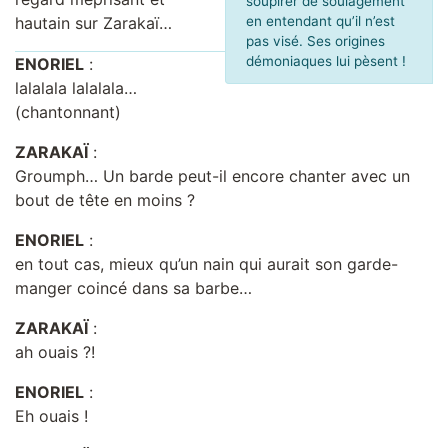
soupirer de soulagement
hautain sur Zarakaï…
en entendant qu’il n’est
pas visé. Ses origines
démoniaques lui pèsent !
ENORIEL
:
lalalala lalalala…
(chantonnant)
ZARAKAÏ
:
Groumph… Un barde peut-il encore chanter avec un
bout de tête en moins ?
ENORIEL
:
en tout cas, mieux qu’un nain qui aurait son garde-
manger coincé dans sa barbe…
ZARAKAÏ
:
ah ouais ?!
ENORIEL
:
Eh ouais !