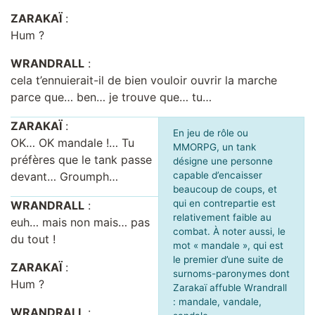
ZARAKAÏ
:
Hum ?
WRANDRALL
:
cela t’ennuierait-il de bien vouloir ouvrir la marche
parce que… ben… je trouve que… tu…
ZARAKAÏ
:
En jeu de rôle ou
OK… OK mandale !… Tu
MMORPG, un tank
préfères que le tank passe
désigne une personne
devant… Groumph…
capable d’encaisser
beaucoup de coups, et
qui en contrepartie est
WRANDRALL
:
relativement faible au
euh… mais non mais… pas
combat. À noter aussi, le
du tout !
mot « mandale », qui est
le premier d’une suite de
ZARAKAÏ
:
surnoms-paronymes dont
Hum ?
Zarakaï affuble Wrandrall
: mandale, vandale,
WRANDRALL
: