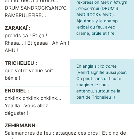
et moi des 5 à droite…
l’expression
(sex n’)drug’s
DRUM’SANDROCK’sAND’C
n’rock n’roll
(DRUM’S
RAMBRULEFIRE’…
AND ROCK’s AND’).
Ajoutons-y le champ
lexical du feu, avec
ZARAKAÏ
:
crame, brûle et fire.
prends ça ! Et ça !
Rhaaa… ! Et çaaaa ! Ah Ah !
AHU !
TRICHELIEU
:
En anglais :
to come
que votre venue soit
(venir) signifie aussi
jouir
.
bénie !
On peut sans difficulté
imaginer le sous-
ENORIEL
:
entendu, surtout de la
part de Trichelieu :)
chklink chklink chklink…
Yaallla ! Vous allez
déguster !
ZEHIRMANN
:
Salamandres de feu : attaquez ces orcs ! Et cinq de