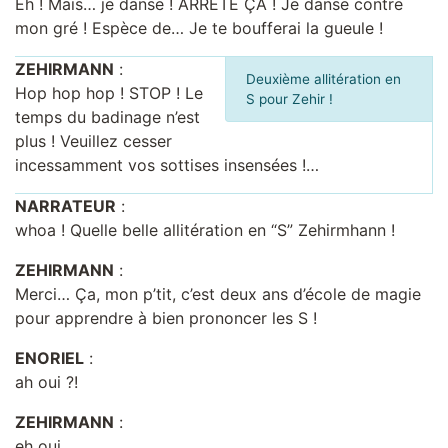
Eh ! Mais… je danse ! ARRÊTE ÇA ! Je danse contre
mon gré ! Espèce de… Je te boufferai la gueule !
ZEHIRMANN
:
Deuxième allitération en
Hop hop hop ! STOP ! Le
S pour Zehir !
temps du badinage n’est
plus ! Veuillez cesser
incessamment vos sottises insensées !…
NARRATEUR
:
whoa ! Quelle belle allitération en “S” Zehirmhann !
ZEHIRMANN
:
Merci… Ça, mon p’tit, c’est deux ans d’école de magie
pour apprendre à bien prononcer les S !
ENORIEL
:
ah oui ?!
ZEHIRMANN
:
eh oui…