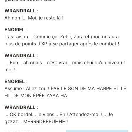
WRANDRALL
:
Ah non !… Moi, je reste là !
ENORIEL
:
T’as raison… Comme ça, Zehir, Zara et moi, on aura
plus de points d’XP à se partager après le combat !
WRANDRALL
:
… Euh… ah ouais… c’est vrai… mais chui qu’un niveau 1
moi !
ENORIEL
:
Assume ! Allez zou ! PAR LE SON DE MA HARPE ET LE
FIL DE MON ÉPÉE YAAA HA
WRANDRALL
:
… OK bordel… je viens… Eh ! Attendez-moi !… Je
gzzzz… MERRRDEEEUHHH !