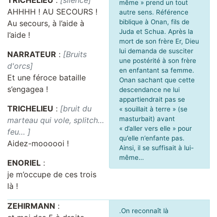
TRICHELIEU
:
[silence]
même » prend un tout
AHHHH ! AU SECOURS !
autre sens. Référence
biblique à Onan, fils de
Au secours, à l’aide à
Juda et Schua. Après la
l’aide !
mort de son frère Er, Dieu
lui demanda de susciter
NARRATEUR
:
[Bruits
une postérité à son frère
d'orcs]
en enfantant sa femme.
Et une féroce bataille
Onan sachant que cette
s’engagea !
descendance ne lui
appartiendrait pas se
TRICHELIEU
:
[bruit du
« souillait à terre » (se
masturbait) avant
marteau qui vole, splitch…
« d’aller vers elle » pour
feu… ]
qu’elle n’enfante pas.
Aidez-moooooi !
Ainsi, il se suffisait à lui-
même…
ENORIEL
:
je m’occupe de ces trois
là !
ZEHIRMANN
:
.On reconnaît là