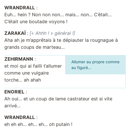
WRANDRALL
:
Euh… hein ? Non non non… mais… non… C’était…
C’était une boutade voyons !
ZARAKAÏ
:
[« Ahhh ! » général !]
Aha ah je m’apprêtais à te dépiauter la rougnague à
grands coups de marteau…
ZEHIRMANN
:
Allumer au propre comme
et moi qui ai failli t’allumer
au figuré…
comme une vulgaire
torche… ah ahah
ENORIEL
:
Ah oui… et un coup de lame castrateur est si vite
arrivé…
WRANDRALL
:
eh eh eh… eh… eh… oh putain !