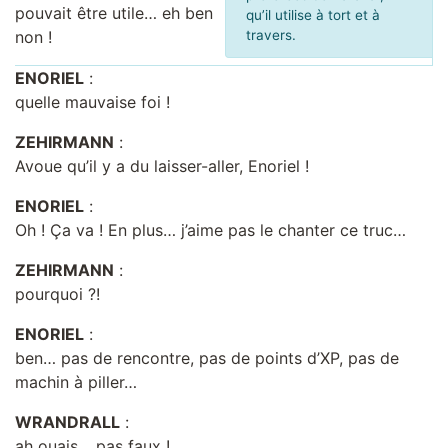
pouvait être utile… eh ben
qu’il utilise à tort et à
non !
travers.
ENORIEL
:
quelle mauvaise foi !
ZEHIRMANN
:
Avoue qu’il y a du laisser-aller, Enoriel !
ENORIEL
:
Oh ! Ça va ! En plus… j’aime pas le chanter ce truc…
ZEHIRMANN
:
pourquoi ?!
ENORIEL
:
ben… pas de rencontre, pas de points d’XP, pas de
machin à piller…
WRANDRALL
:
ah ouais… pas faux !