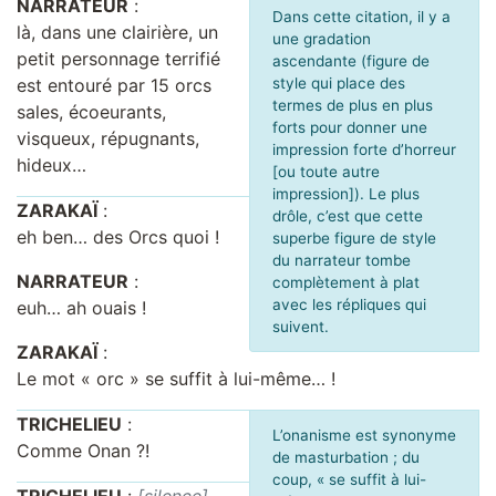
NARRATEUR
:
Dans cette citation, il y a
là, dans une clairière, un
une gradation
petit personnage terrifié
ascendante (figure de
est entouré par 15 orcs
style qui place des
termes de plus en plus
sales, écoeurants,
forts pour donner une
visqueux, répugnants,
impression forte d’horreur
hideux…
[ou toute autre
impression]). Le plus
ZARAKAÏ
:
drôle, c’est que cette
eh ben… des Orcs quoi !
superbe figure de style
du narrateur tombe
NARRATEUR
:
complètement à plat
avec les répliques qui
euh… ah ouais !
suivent.
ZARAKAÏ
:
Le mot « orc » se suffit à lui-même… !
TRICHELIEU
:
L’onanisme est synonyme
Comme Onan ?!
de masturbation ; du
coup, « se suffit à lui-