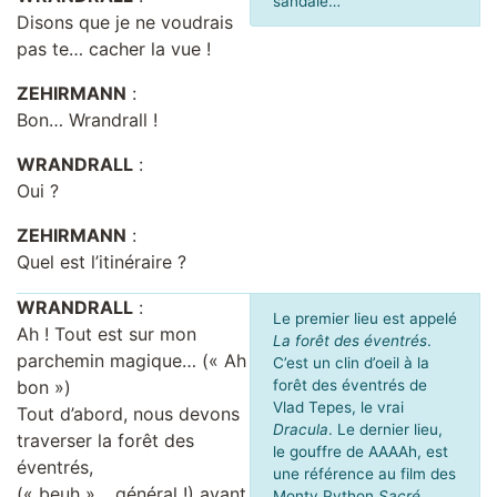
sandale…
Disons que je ne voudrais
pas te… cacher la vue !
ZEHIRMANN
:
Bon… Wrandrall !
WRANDRALL
:
Oui ?
ZEHIRMANN
:
Quel est l’itinéraire ?
WRANDRALL
:
Le premier lieu est appelé
Ah ! Tout est sur mon
La forêt des éventrés
.
parchemin magique… (« Ah
C’est un clin d’oeil à la
bon »)
forêt des éventrés de
Vlad Tepes, le vrai
Tout d’abord, nous devons
Dracula
. Le dernier lieu,
traverser la forêt des
le gouffre de AAAAh, est
éventrés,
une référence au film des
(« beuh »… général !) avant
Monty Python
Sacré