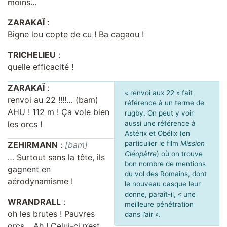
moins…
ZARAKAÏ
:
Bigne lou copte de cu ! Ba cagaou !
TRICHELIEU
:
quelle efficacité !
ZARAKAÏ
:
« renvoi aux 22 » fait
renvoi au 22 !!!!… (bam)
référence à un terme de
AHU ! 112 m ! Ça vole bien
rugby. On peut y voir
les orcs !
aussi une référence à
Astérix et Obélix (en
particulier le film
Mission
ZEHIRMANN
:
[bam]
Cléopâtre
) où on trouve
… Surtout sans la tête, ils
bon nombre de mentions
gagnent en
du vol des Romains, dont
aérodynamisme !
le nouveau casque leur
donne, paraît-il, « une
WRANDRALL
:
meilleure pénétration
oh les brutes ! Pauvres
dans l’air ».
orcs… Ah ! Celui-ci n’est