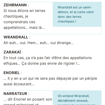
ZEHIRMANN
:
Wrandrall est un semi-
Si nous étions en terres
démon, et la carte vient
chaotiques, je
donc des terres
comprendrais ces
chaotiques !
appellations… mais là…
WRANDRALL
:
Ah euh… oui. Hem… euh… oui étrange…
ZARAKAÏ
:
En tout cas, ça n’a pas l’air d’être des appellations
elfiques… Ça donne pas envie de rigoler !…
ENORIEL
:
… Il y en a un qui ne sera pas dépaysé par un périple
aussi écoeurant…
NARRATEUR
:
On entend Wrandrall,
… dit Enoriel en posant son
décidément stressé,
regard méprisant et