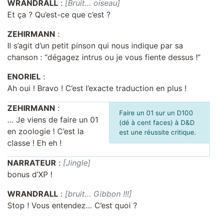
WRANDRALL
:
[Bruit… oiseau]
Et ça ? Qu’est-ce que c’est ?
ZEHIRMANN
:
Il s’agit d’un petit pinson qui nous indique par sa
chanson : “dégagez intrus ou je vous fiente dessus !”
ENORIEL
:
Ah oui ! Bravo ! C’est l’exacte traduction en plus !
ZEHIRMANN
:
Faire un 01 sur un D100
… Je viens de faire un 01
(dé à cent faces) à D&D
en zoologie ! C’est la
est une réussite critique.
classe ! Eh eh !
NARRATEUR
:
[Jingle]
bonus d’XP !
WRANDRALL
:
[bruit… Gibbon !!!]
Stop ! Vous entendez… C’est quoi ?