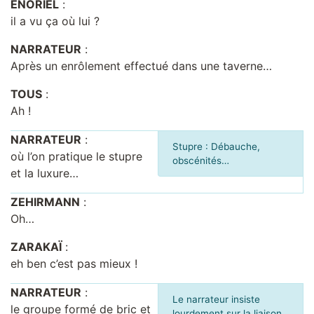
ENORIEL
:
il a vu ça où lui ?
NARRATEUR
:
Après un enrôlement effectué dans une taverne…
TOUS
:
Ah !
NARRATEUR
:
Stupre : Débauche,
où l’on pratique le stupre
obscénités…
et la luxure…
ZEHIRMANN
:
Oh…
ZARAKAÏ
:
eh ben c’est pas mieux !
NARRATEUR
:
Le narrateur insiste
le groupe formé de bric et
lourdement sur la liaison,