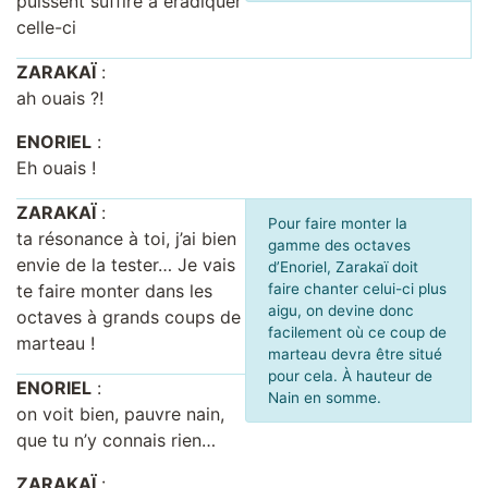
puissent suffire à éradiquer
celle-ci
ZARAKAÏ
:
ah ouais ?!
ENORIEL
:
Eh ouais !
ZARAKAÏ
:
Pour faire monter la
ta résonance à toi, j’ai bien
gamme des octaves
envie de la tester… Je vais
d’Enoriel, Zarakaï doit
te faire monter dans les
faire chanter celui-ci plus
aigu, on devine donc
octaves à grands coups de
facilement où ce coup de
marteau !
marteau devra être situé
pour cela. À hauteur de
ENORIEL
:
Nain en somme.
on voit bien, pauvre nain,
que tu n’y connais rien…
ZARAKAÏ
: